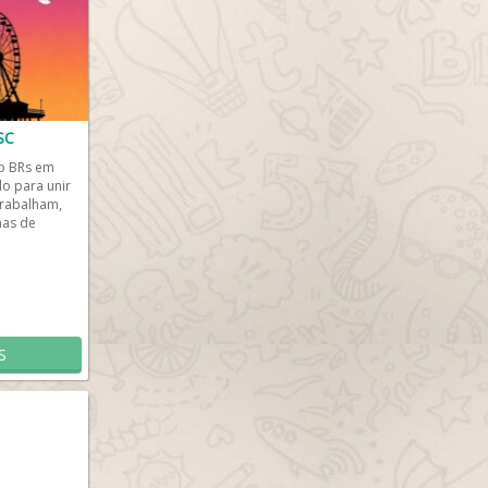
SC
p BRs em
do para unir
trabalham,
nas de
n, na...
S