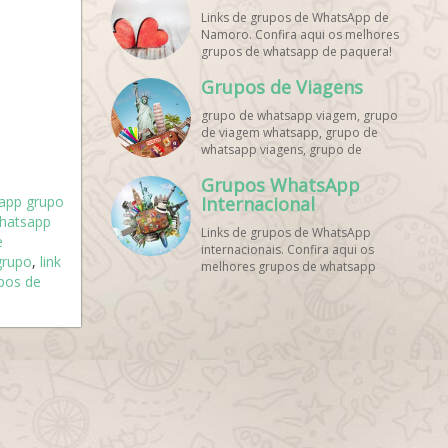
Links de grupos de WhatsApp de
Namoro. Confira aqui os melhores
grupos de whatsapp de paquera!
Grupos de Viagens
grupo de whatsapp viagem, grupo
de viagem whatsapp, grupo de
whatsapp viagens, grupo de
viajantes whatsapp, grupo de
Grupos WhatsApp
viagem barata whatsapp, grupo de
app grupo
mochileiros whatsapp, grupo de
Internacional
turismo whatsapp, grupo de
hatsapp
Links de grupos de WhatsApp
excursão whatsapp, grupo de
e
internacionais. Confira aqui os
viagem em grupo whatsapp, grupo
 grupo
,
link
melhores grupos de whatsapp
de viagens nacionais whatsapp,
upos de
estrangeiros!
grupo de viagens internacionais
whatsapp, grupo de viagem brasil
whatsapp, grupo de viagem
europa whatsapp, grupo de
viagem praia whatsapp, grupo de
viagem promoção whatsapp,
grupo de viagem econômica
whatsapp, grupo de viagem casal
whatsapp, grupo de viagem
amigos whatsapp, grupo de