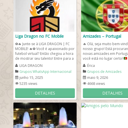
Liga Dragon no FC Mobile
Amizades – Portugal
⚽🔥 Junte-se à LIGA DRAGON | FC
🔥
Olá, seja muito bem-vin
MOBILE! 🔥⚽ Você é apaixonado por
nosso grupo! Está procura
futebol virtual? Então chegou a hora
novas amizades em Portuga
de mostrar seu talento! Entre para a
você está no lugar certo!
Liga...
grupo de...
LIGA DRAGON
Érica
Grupos WhatsApp Internacional
Grupos de Amizades
junho 15, 2025
maio 9, 2026
5235 views
4668 views
DETALHES
DETALHES