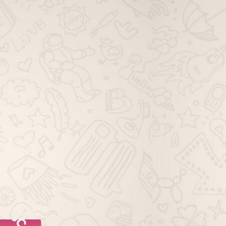
viagem família whatsapp, grupo de
viagem solo whatsapp, grupo de
dicas de viagem whatsapp, grupo
de ofertas de viagem whatsapp,
grupo de pacotes de viagem
whatsapp, grupo de passagem
aérea whatsapp, grupo de hotéis
viagem whatsapp