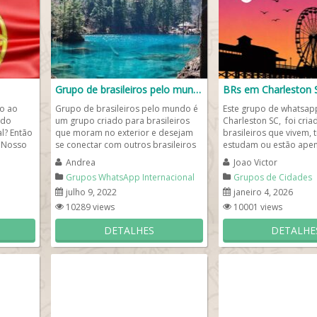
Grupo de brasileiros pelo mundo
BRs em Charleston 
do ao
Grupo de brasileiros pelo mundo é
Este grupo de whatsap
ndo
um grupo criado para brasileiros
Charleston SC, foi cria
l? Então
que moram no exterior e desejam
brasileiros que vivem, 
Nosso
se conectar com outros brasileiros
estudam ou estão ape
pelo mundo! Se você é...
passagem por Charlesto
Andrea
Joao Victor
Grupos WhatsApp Internacional
Grupos de Cidades
julho 9, 2022
janeiro 4, 2026
10289 views
10001 views
DETALHES
DETALHE