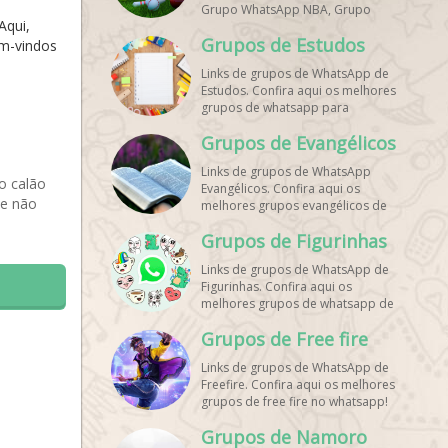
Grupo WhatsApp NBA, Grupo
Aqui,
WhatsApp Corrida, Grupo
Grupos de Estudos
WhatsApp Treino, Grupo
em-vindos
WhatsApp Notícias Esportes,
Links de grupos de WhatsApp de
Grupo de Debates Esportivos
Estudos. Confira aqui os melhores
WhatsApp, Grupo de Torcedores
grupos de whatsapp para
[Nome do Time] WhatsApp, Link
estudantes!
de Grupos de Esporte Grátis,
Grupos de Evangélicos
Grupo WhatsApp Dicas de Treino,
Grupo WhatsApp Futebol Ao Vivo.
Links de grupos de WhatsApp
Grupo WhatsApp Esporte, Grupos
o calão
Evangélicos. Confira aqui os
de Esporte WhatsApp, WhatsApp
 e não
melhores grupos evangélicos de
Esportes, Comunidade Esportiva
whatsapp!
WhatsApp, Link Grupo WhatsApp
Grupos de Figurinhas
Esporte. Link Grupo WhatsApp
Esporte, Grupo WhatsApp Futebol,
Links de grupos de WhatsApp de
Link Grupo Palpites Futebol
Figurinhas. Confira aqui os
WhatsApp, Grupo WhatsApp NBA,
melhores grupos de whatsapp de
stickers!
Grupos de Free fire
Links de grupos de WhatsApp de
Freefire. Confira aqui os melhores
grupos de free fire no whatsapp!
Grupos de Namoro