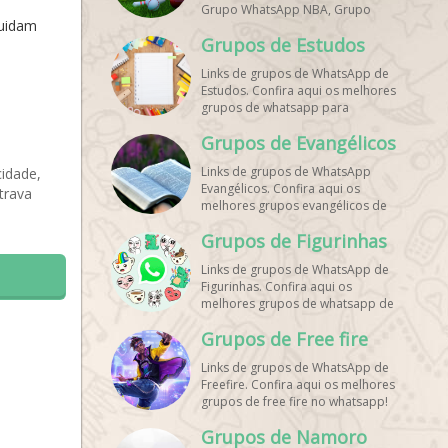
Grupo WhatsApp NBA, Grupo
cuidam
WhatsApp Corrida, Grupo
Grupos de Estudos
WhatsApp Treino, Grupo
WhatsApp Notícias Esportes,
Links de grupos de WhatsApp de
Grupo de Debates Esportivos
Estudos. Confira aqui os melhores
WhatsApp, Grupo de Torcedores
grupos de whatsapp para
[Nome do Time] WhatsApp, Link
estudantes!
de Grupos de Esporte Grátis,
Grupos de Evangélicos
Grupo WhatsApp Dicas de Treino,
Grupo WhatsApp Futebol Ao Vivo.
Links de grupos de WhatsApp
cidade,
Grupo WhatsApp Esporte, Grupos
Evangélicos. Confira aqui os
trava
de Esporte WhatsApp, WhatsApp
melhores grupos evangélicos de
Esportes, Comunidade Esportiva
whatsapp!
WhatsApp, Link Grupo WhatsApp
Grupos de Figurinhas
Esporte. Link Grupo WhatsApp
Esporte, Grupo WhatsApp Futebol,
Links de grupos de WhatsApp de
Link Grupo Palpites Futebol
Figurinhas. Confira aqui os
WhatsApp, Grupo WhatsApp NBA,
melhores grupos de whatsapp de
stickers!
Grupos de Free fire
Links de grupos de WhatsApp de
Freefire. Confira aqui os melhores
grupos de free fire no whatsapp!
Grupos de Namoro