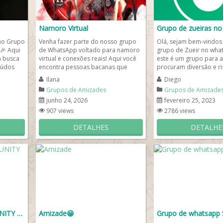
Namoro Virtual
 ao Grupo
Venha fazer parte do nosso grupo
Olá, sejam bem-vindos
🎉 Aqui
de WhatsApp voltado para namoro
grupo de Zueir no wha
m busca
virtual e conexões reais! Aqui você
este é um grupo para 
eúdos
encontra pessoas bacanas que
procuram diversão e r
também estão em busca de...
novos amigos. Aqui, nós
Ilana
Diego
Grupos de Amizades
Grupos de Amizade
junho 24, 2026
fevereiro 25, 2023
907 views
2786 views
DETALHES
DETALHE
EA FC MOBILE COMMUNITY 🎮⚽️
Amizade😁
Grupo de whatsapp S