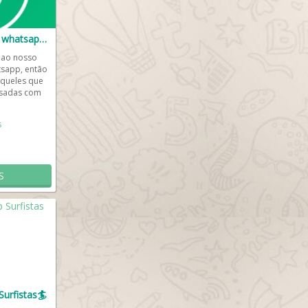
Grupo de zueiras no whatsapp👌
 ao nosso
tsapp, então
aqueles que
isadas com
...
s
S
urfistas🏄