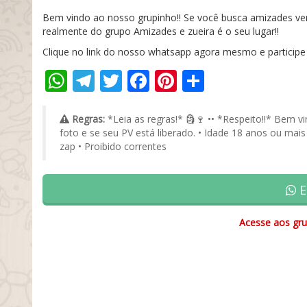
Bem vindo ao nosso grupinho!! Se você busca amizades v
realmente do grupo Amizades e zueira é o seu lugar!!
Clique no link do nosso whatsapp agora mesmo e particip
WhatsApp
Telegram
Twitter
Facebook
Pinterest
Share
Regras:
*Leia as regras!* 🗿🍷 •• *Respeito!!* Bem v
foto e se seu PV está liberado. • Idade 18 anos ou mais
zap • Proibido correntes
E
Acesse aos gru