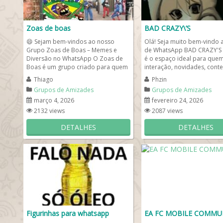
Zoas de boas
BAD CRAZY\’S
😄 Sejam bem-vindos ao nosso
Olá! Seja muito bem-vindo
Grupo Zoas de Boas – Memes e
de WhatsApp BAD CRAZY'S 
Diversão no WhatsApp O Zoas de
é o espaço ideal para que
Boas é um grupo criado para quem
interação, novidades, cont
gosta de humor leve, memes...
exclusivos e uma...
Thiago
Phzin
Grupos de Amizades
Grupos de Amizades
março 4, 2026
fevereiro 24, 2026
2132 views
2087 views
DETALHES
DETALHES
Figurinhas para whatsapp