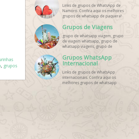
Links de grupos de WhatsApp de
Namoro. Confira aqui os melhores
grupos de whatsapp de paquera!
Grupos de Viagens
grupo de whatsapp viagem, grupo
de viagem whatsapp, grupo de
whatsapp viagens, grupo de
viajantes whatsapp, grupo de
Grupos WhatsApp
viagem barata whatsapp, grupo de
urinhas
mochileiros whatsapp, grupo de
Internacional
p
,
grupos
turismo whatsapp, grupo de
Links de grupos de WhatsApp
excursão whatsapp, grupo de
internacionais. Confira aqui os
viagem em grupo whatsapp, grupo
melhores grupos de whatsapp
de viagens nacionais whatsapp,
estrangeiros!
grupo de viagens internacionais
whatsapp, grupo de viagem brasil
whatsapp, grupo de viagem
europa whatsapp, grupo de
viagem praia whatsapp, grupo de
viagem promoção whatsapp,
grupo de viagem econômica
whatsapp, grupo de viagem casal
whatsapp, grupo de viagem
amigos whatsapp, grupo de