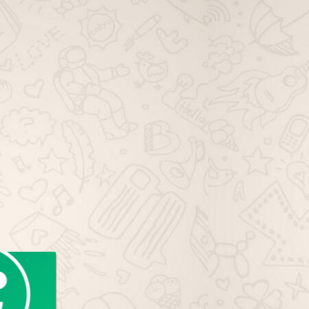
viagem família whatsapp, grupo de
viagem solo whatsapp, grupo de
dicas de viagem whatsapp, grupo
de ofertas de viagem whatsapp,
grupo de pacotes de viagem
whatsapp, grupo de passagem
aérea whatsapp, grupo de hotéis
viagem whatsapp