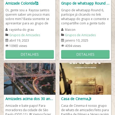
Amizade Colorida🥰
Grupo de whatsapp Round 6⭕
Oi, gente sou a Rayssa santos
Grupo de whatsapp Round 6,
querem saber um pouco mais
participe já clicando no link
sobre mim? Basta somente se
whatsapp do grupo e comente e
apresentar para ao grupo de
compartilhe com a gente tudo
whats e entrar no meu grupo 🥰.
sobre a série Coreana Round 6
raysinha do grau
Maicon
Então,...
na Netflix e...
Grupos de Amizades
Grupos de Amizades
abril 19, 2023
janeiro 10, 2025
10965 views
4094 views
DETALHES
DETALHES
Amizades acima dos 30 anos❤️
Casa de Cinema🤳
Amizade e bate-papo! Para
Casa de Cinema é nosso grupo
moradores da cidade de São
de whats de amizades feito para
Paulo (DDD 11). 💬 Vamos fazer
Partilha de Filmes e Séries recém