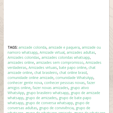
TAGS:
amizade colorida
,
amizade e paquera
,
amizade ou
namoro whatsapp
,
Amizade virtual
,
amizades adultas
,
Amizades coloridas
,
amizades coloridas whatsapp
,
amizades online
,
amizades sem compromisso
,
Amizades
verdadeiras
,
Amizades virtuais
,
bate papo online
,
chat
amizade online
,
chat brasileiro
,
chat online brasil
,
comunidade online amizade
,
comunidade WhatsApp
,
conhecer gente nova
,
conhecer pessoas novas
,
fazer
amigos online
,
fazer novas amizades
,
grupo ativo
WhatsApp
,
grupo brasileiro whatsapp
,
grupo de amizade
whatsapp
,
grupo de amizades
,
grupo de bate-papo
whatsapp
,
grupo de conversa whatsapp
,
grupo de
conversas adultas
,
grupo de convivência
,
grupo de
whatsapp
,
grupo de whatsapp amizade
,
grupo de whatsapp