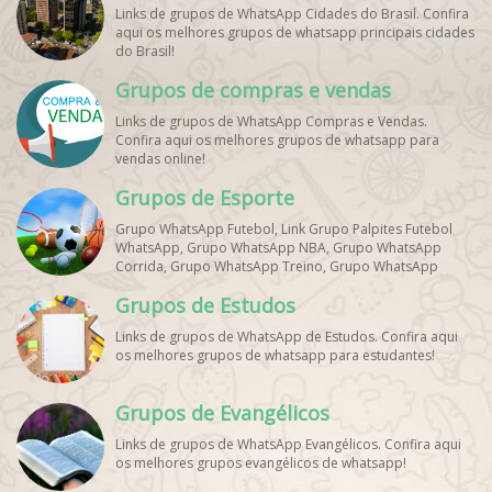
Links de grupos de WhatsApp Cidades do Brasil. Confira
aqui os melhores grupos de whatsapp principais cidades
do Brasil!
Grupos de compras e vendas
Links de grupos de WhatsApp Compras e Vendas.
Confira aqui os melhores grupos de whatsapp para
vendas online!
Grupos de Esporte
Grupo WhatsApp Futebol, Link Grupo Palpites Futebol
WhatsApp, Grupo WhatsApp NBA, Grupo WhatsApp
Corrida, Grupo WhatsApp Treino, Grupo WhatsApp
Notícias Esportes, Grupo de Debates Esportivos
Grupos de Estudos
WhatsApp, Grupo de Torcedores [Nome do Time]
WhatsApp, Link de Grupos de Esporte Grátis, Grupo
Links de grupos de WhatsApp de Estudos. Confira aqui
WhatsApp Dicas de Treino, Grupo WhatsApp Futebol Ao
os melhores grupos de whatsapp para estudantes!
Vivo. Grupo WhatsApp Esporte, Grupos de Esporte
WhatsApp, WhatsApp Esportes, Comunidade Esportiva
WhatsApp, Link Grupo WhatsApp Esporte. Link Grupo
Grupos de Evangélicos
WhatsApp Esporte, Grupo WhatsApp Futebol, Link Grupo
Palpites Futebol WhatsApp, Grupo WhatsApp NBA,
Links de grupos de WhatsApp Evangélicos. Confira aqui
os melhores grupos evangélicos de whatsapp!