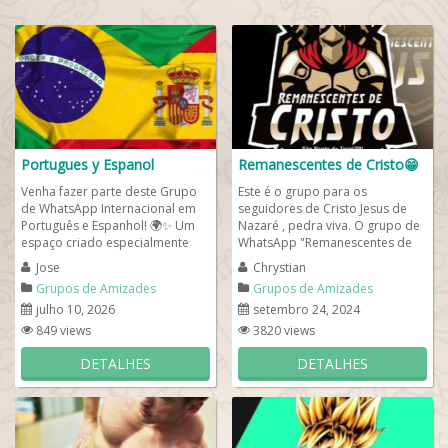
Portugues y Espanol
Remanescentes de Cristo😁
Venha fazer parte deste Grupo
Este é o grupo para os
de WhatsApp Internacional em
seguidores de Cristo Jesus de
Português e Espanhol! 🌍✨ Um
Nazaré , pedra viva. O grupo de
espaço criado especialmente
WhatsApp "Remanescentes de
para quem deseja fazer novas...
Cristo" é um espaço acolhedor e
Jose
Chrystian
inspirador...
Grupos de Amizades
Grupos de Amizades
julho 10, 2026
setembro 24, 2024
849 views
3820 views
DETALHES
DETALHES