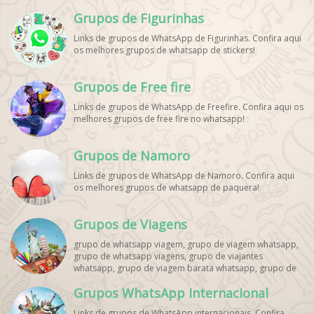
Grupos de Figurinhas
Links de grupos de WhatsApp de Figurinhas. Confira aqui
os melhores grupos de whatsapp de stickers!
Grupos de Free fire
Links de grupos de WhatsApp de Freefire. Confira aqui os
melhores grupos de free fire no whatsapp!
Grupos de Namoro
Links de grupos de WhatsApp de Namoro. Confira aqui
os melhores grupos de whatsapp de paquera!
Grupos de Viagens
grupo de whatsapp viagem, grupo de viagem whatsapp,
grupo de whatsapp viagens, grupo de viajantes
whatsapp, grupo de viagem barata whatsapp, grupo de
mochileiros whatsapp, grupo de turismo whatsapp,
Grupos WhatsApp Internacional
grupo de excursão whatsapp, grupo de viagem em
grupo whatsapp, grupo de viagens nacionais whatsapp,
Links de grupos de WhatsApp internacionais. Confira