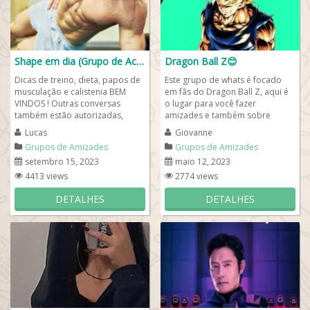
Shape em dia (Grupo de Academia/Calistenia)
Dragon Ball Z😊
Dicas de treino, dieta, papos de
Este grupo de whats é focado
musculação e calistenia BEM
em fãs do Dragon Ball Z, aqui é
VINDOS ! Outras conversas
o lugar para você fazer
também estão autorizadas,
amizades e também sobre
portanto que não fuja por muito
animes tipo Dragon Ball. Ao
Lucas
Giovanne
tempo do...
entrar se...
Grupos de Amizades
Grupos de Amizades
setembro 15, 2023
maio 12, 2023
4413 views
2774 views
DETALHES
DETALHES