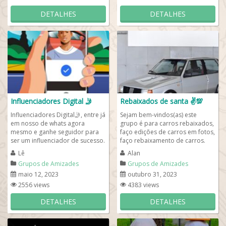
DETALHES
DETALHES
Influenciadores Digital 🤳
Rebaixados de santa ✌️💯
Influenciadores Digital🤳, entre já
Sejam bem-vindos(as) este
em nosso de whats agora
grupo é para carros rebaixados,
mesmo e ganhe seguidor para
faço edições de carros em fotos,
ser um influenciador de sucesso.
faço rebaixamento de carros.
Este grupo de whats é para
Basta clicar no link de whatsapp
Lê
Alan
fazer...
e...
Grupos de Amizades
Grupos de Amizades
maio 12, 2023
outubro 31, 2023
2556 views
4383 views
DETALHES
DETALHES