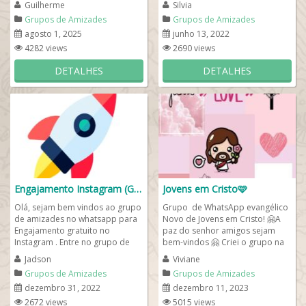
Guilherme
Silvia
cartas,...
ou iOS. A...
Grupos de Amizades
Grupos de Amizades
agosto 1, 2025
junho 13, 2022
4282 views
2690 views
DETALHES
DETALHES
Engajamento Instagram (Gratuito)
Jovens em Cristo🩷
Olá, sejam bem vindos ao grupo
Grupo de WhatsApp evangélico
de amizades no whatsapp para
Novo de Jovens em Cristo! 🤗A
Engajamento gratuito no
paz do senhor amigos sejam
Instagram . Entre no grupo de
bem-vindos 🤗 Criei o grupo na
whats para prosseguir... Ao
intenção de fazermos amigos ,...
Jadson
Viviane
entrar se...
Grupos de Amizades
Grupos de Amizades
dezembro 31, 2022
dezembro 11, 2023
2672 views
5015 views