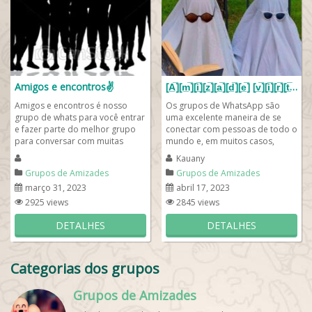
Amigos e encontros✌️
[A̲̅][m̲̅][i̲̅][z̲̅][a̲̅][d̲̅][e̲̅] [v̲̅][i̲̅][r̲̅][t̲̅][u̲̅][a̲̅][l̲̅] ✨❤️
Amigos e encontros é nosso
Os grupos de WhatsApp são
grupo de whats para você entrar
uma excelente maneira de se
e fazer parte do melhor grupo
conectar com pessoas de todo o
para conversar com muitas
mundo e, em muitos casos,
gente e bacana pelo whatsapp.
formar amizades virtuais ✨❤️que
Kauany
Então, para...
dure...
Grupos de Amizades
Grupos de Amizades
março 31, 2023
abril 17, 2023
2925 views
2845 views
DETALHES
DETALHES
Categorias dos grupos
Grupos de Amizades