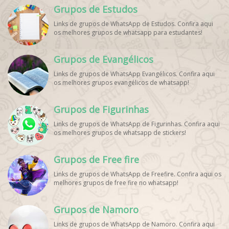
Grupos de Estudos
WhatsApp, Grupo de Torcedores [Nome do Time]
WhatsApp, Link de Grupos de Esporte Grátis, Grupo
Links de grupos de WhatsApp de Estudos. Confira aqui
WhatsApp Dicas de Treino, Grupo WhatsApp Futebol Ao
os melhores grupos de whatsapp para estudantes!
Vivo. Grupo WhatsApp Esporte, Grupos de Esporte
WhatsApp, WhatsApp Esportes, Comunidade Esportiva
WhatsApp, Link Grupo WhatsApp Esporte. Link Grupo
Grupos de Evangélicos
WhatsApp Esporte, Grupo WhatsApp Futebol, Link Grupo
Palpites Futebol WhatsApp, Grupo WhatsApp NBA,
Links de grupos de WhatsApp Evangélicos. Confira aqui
os melhores grupos evangélicos de whatsapp!
Grupos de Figurinhas
Links de grupos de WhatsApp de Figurinhas. Confira aqui
os melhores grupos de whatsapp de stickers!
Grupos de Free fire
Links de grupos de WhatsApp de Freefire. Confira aqui os
melhores grupos de free fire no whatsapp!
Grupos de Namoro
Links de grupos de WhatsApp de Namoro. Confira aqui