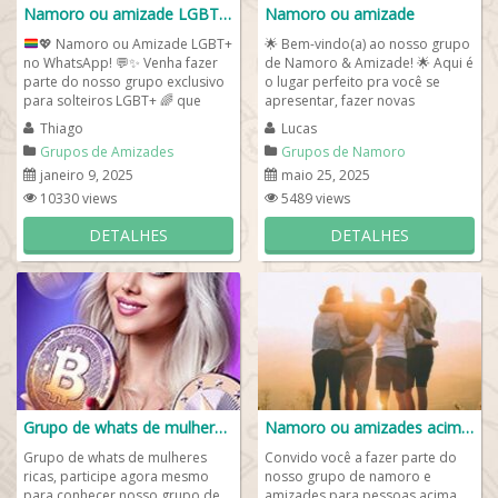
Namoro ou amizade LGBT 🌈🏳️‍⚧️
Namoro ou amizade
💖
Namoro ou Amizade LGBT+
🌟 Bem-vindo(a) ao nosso grupo
no WhatsApp!
💬
✨
Venha fazer
de Namoro & Amizade! 🌟 Aqui é
parte do nosso grupo exclusivo
o lugar perfeito pra você se
para solteiros LGBT+
🌈
que
apresentar, fazer novas
estão em busca de...
amizades, trocar ideias, dar
Thiago
Lucas
boas...
Grupos de Amizades
Grupos de Namoro
janeiro 9, 2025
maio 25, 2025
10330 views
5489 views
DETALHES
DETALHES
Grupo de whats de mulheres ricas
Namoro ou amizades acima dos 30
Grupo de whats de mulheres
Convido você a fazer parte do
ricas, participe agora mesmo
nosso grupo de namoro e
para conhecer nosso grupo de
amizades para pessoas acima