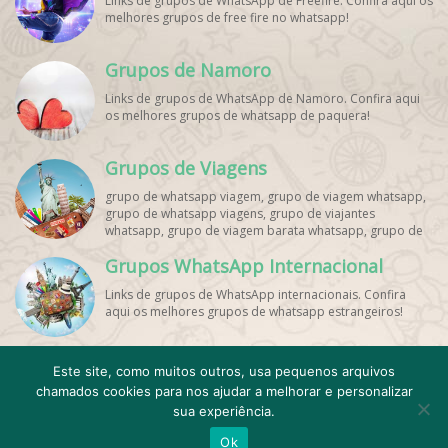
Links de grupos de WhatsApp de Freefire. Confira aqui os
melhores grupos de free fire no whatsapp!
Grupos de Namoro
Links de grupos de WhatsApp de Namoro. Confira aqui
os melhores grupos de whatsapp de paquera!
Grupos de Viagens
grupo de whatsapp viagem, grupo de viagem whatsapp,
grupo de whatsapp viagens, grupo de viajantes
whatsapp, grupo de viagem barata whatsapp, grupo de
mochileiros whatsapp, grupo de turismo whatsapp,
Grupos WhatsApp Internacional
grupo de excursão whatsapp, grupo de viagem em
grupo whatsapp, grupo de viagens nacionais whatsapp,
Links de grupos de WhatsApp internacionais. Confira
grupo de viagens internacionais whatsapp, grupo de
aqui os melhores grupos de whatsapp estrangeiros!
viagem brasil whatsapp, grupo de viagem europa
whatsapp, grupo de viagem praia whatsapp, grupo de
viagem promoção whatsapp, grupo de viagem
econômica whatsapp, grupo de viagem casal whatsapp,
Este site, como muitos outros, usa pequenos arquivos
grupo de viagem amigos whatsapp, grupo de viagem
chamados cookies para nos ajudar a melhorar e personalizar
Cadastro
Contato
Emojis WhatsApp
Minha conta
família whatsapp, grupo de viagem solo whatsapp, grupo
sua experiência.
de dicas de viagem whatsapp, grupo de ofertas de
Quem Somos
Termos de Uso e Privacidade
viagem whatsapp, grupo de pacotes de viagem
Ok