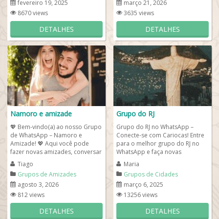
fevereiro 19, 2025
março 21, 2026
8670 views
3635 views
DETALHES
DETALHES
Namoro e amizade
Grupo do RJ
💖 Bem-vindo(a) ao nosso Grupo
Grupo do RJ no WhatsApp –
de WhatsApp – Namoro e
Conecte-se com Cariocas! Entre
Amizade! 💖 Aqui você pode
para o melhor grupo do RJ no
fazer novas amizades, conversar
WhatsApp e faça novas
com pessoas de diferentes
amizades, fique por dentro das
Tiago
Maria
cidades...
novidades da...
Grupos de Amizades
Grupos de Cidades
agosto 3, 2026
março 6, 2025
812 views
13256 views
DETALHES
DETALHES