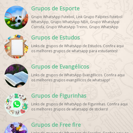
Grupos de Esporte
Grupo WhatsApp Futebol, Link Grupo Palpites Futebol
WhatsApp, Grupo WhatsApp NBA, Grupo WhatsApp
Corrida, Grupo WhatsApp Treino, Grupo WhatsApp
Notícias Esportes, Grupo de Debates Esportivos
Grupos de Estudos
WhatsApp, Grupo de Torcedores [Nome do Time]
WhatsApp, Link de Grupos de Esporte Grátis, Grupo
Links de grupos de WhatsApp de Estudos. Confira aqui
WhatsApp Dicas de Treino, Grupo WhatsApp Futebol Ao
os melhores grupos de whatsapp para estudantes!
Vivo. Grupo WhatsApp Esporte, Grupos de Esporte
WhatsApp, WhatsApp Esportes, Comunidade Esportiva
WhatsApp, Link Grupo WhatsApp Esporte. Link Grupo
Grupos de Evangélicos
WhatsApp Esporte, Grupo WhatsApp Futebol, Link Grupo
Palpites Futebol WhatsApp, Grupo WhatsApp NBA,
Links de grupos de WhatsApp Evangélicos. Confira aqui
os melhores grupos evangélicos de whatsapp!
Grupos de Figurinhas
Links de grupos de WhatsApp de Figurinhas. Confira aqui
os melhores grupos de whatsapp de stickers!
Grupos de Free fire