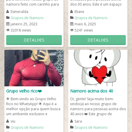
namoro feito com carinho para
dos 30 anos. Este é um espaço
todos solteiros(as). Então, entre
dedicado a quem...
Esmeralda
Eliane
já e...
Grupos de Namoro
Grupos de Namoro
janeiro 25, 2023
maio 6, 2025
32018 views
5241 views
DETALHES
DETALHES
Grupo velho rico❤️
Namoro acima dos 40
🌟 Bem-vindo ao Grupo Velho
Oi, gente! Seja muito bem-
Rico no WhatsApp! 🌟 Aqui é a
vindo(a) ao nosso grupo de
melhor opção para quem busca
namoro para pessoas acima dos
um ambiente exclusivo e
40 anos ❤️ Este grupo de
sofisticado para fazer novas
whatsapp foi pensado
viu
Sara
amizades...
especialmente para...
Grupos de Namoro
Grupos de Namoro