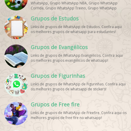
WhatsApp, Grupo WhatsApp NBA, Grupo WhatsApp
Corrida, Grupo WhatsApp Treino, Grupo WhatsApp
Notícias Esportes, Grupo de Debates Esportivos
Grupos de Estudos
WhatsApp, Grupo de Torcedores [Nome do Time]
WhatsApp, Link de Grupos de Esporte Grátis, Grupo
Links de grupos de WhatsApp de Estudos. Confira aqui
WhatsApp Dicas de Treino, Grupo WhatsApp Futebol Ao
os melhores grupos de whatsapp para estudantes!
Vivo. Grupo WhatsApp Esporte, Grupos de Esporte
WhatsApp, WhatsApp Esportes, Comunidade Esportiva
WhatsApp, Link Grupo WhatsApp Esporte. Link Grupo
Grupos de Evangélicos
WhatsApp Esporte, Grupo WhatsApp Futebol, Link Grupo
Palpites Futebol WhatsApp, Grupo WhatsApp NBA,
Links de grupos de WhatsApp Evangélicos. Confira aqui
os melhores grupos evangélicos de whatsapp!
Grupos de Figurinhas
Links de grupos de WhatsApp de Figurinhas. Confira aqui
os melhores grupos de whatsapp de stickers!
Grupos de Free fire
Links de grupos de WhatsApp de Freefire. Confira aqui os
melhores grupos de free fire no whatsapp!