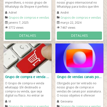
imperdíveis, o nosso grupo de
nosso grupo internacional no
WhatsApp da Shopee é perfeito
WhatsApp para todos que têm
para você! 🛍️🛒 Aqui, você...
ou quer ter uma conta Spotify ...
Adriel
André
Grupos de compras e vendas
Grupos de compras e vendas
janeiro 7, 2025
março 22, 2024
3772 views
7467 views
DETALHES
DETALHES
Grupo de compra e venda whatsapp🛒
Grupo de vendas canais por assinatura
O Grupo de compra e venda
Obrigado por ter entrado no
whatsapp 🛒é destinado a
nosso grupo de compras e
compra ou venda, que seja
vendas de canais por assinatura.
digital ou físico. Ao entrar se
O nosso objetivo é oferecer
apresente e fique por dentro
assinatura de canais de tv por
M
Geovana
sobre nossas...
assinatura:...
Grupos de compras e vendas
Grupos de compras e vendas