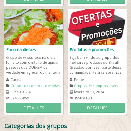
Foco na dieta🥗
Produtos e promoções
Grupo de whats foco na dieta,
Seja bem-vindo ao grupo dos
foi feito com o intuito de ajudar
melhores produtos do Brasil!
pessoas que QUEREM de
Gratidão por fazer parte dessa
verdade emagrecer ou manter a
comunidade! Para celebrar sua
forma. A maior parte do tempo
chegada, preparamos um
Carina
Felipe
o grupo...
presente...
Grupos de compras e vendas
Grupos de compras e vendas
julho 19, 2023
fevereiro 13, 2024
3745 views
3958 views
DETALHES
DETALHES
Categorias dos grupos