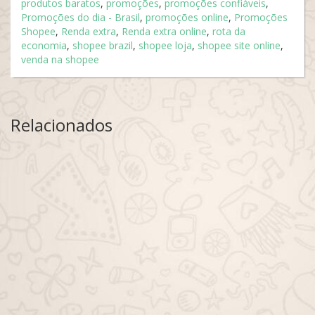
produtos baratos
,
promoções
,
promoções confiáveis
,
Promoções do dia - Brasil
,
promoções online
,
Promoções
Shopee
,
Renda extra
,
Renda extra online
,
rota da
economia
,
shopee brazil
,
shopee loja
,
shopee site online
,
venda na shopee
Relacionados