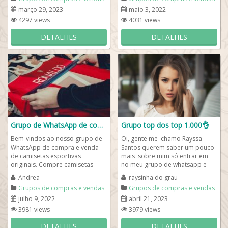
março 29, 2023
maio 3, 2022
4297 views
4031 views
DETALHES
DETALHES
Grupo de WhatsApp de compra e venda
Grupo top dos top 1.000👌
Bem-vindos ao nosso grupo de
Oi, gente me chamo Rayssa
WhatsApp de compra e venda
Santos querem saber um pouco
de camisetas esportivas
mais sobre mim só entrar em
originais. Compre camisetas
no meu grupo de whatsapp e
originais direto do fabricante
leia a discrição do grupo.😁
Andrea
raysinha do grau
com um bom valor e...
Então,...
Grupos de compras e vendas
Grupos de compras e vendas
julho 9, 2022
abril 21, 2023
3981 views
3979 views
DETALHES
DETALHES