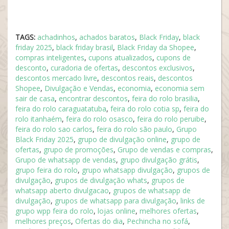
TAGS:
achadinhos
,
achados baratos
,
Black Friday
,
black
friday 2025
,
black friday brasil
,
Black Friday da Shopee
,
compras inteligentes
,
cupons atualizados
,
cupons de
desconto
,
curadoria de ofertas
,
descontos exclusivos
,
descontos mercado livre
,
descontos reais
,
descontos
Shopee
,
Divulgação e Vendas
,
economia
,
economia sem
sair de casa
,
encontrar descontos
,
feira do rolo brasilia
,
feira do rolo caraguatatuba
,
feira do rolo cotia sp
,
feira do
rolo itanhaém
,
feira do rolo osasco
,
feira do rolo peruibe
,
feira do rolo sao carlos
,
feira do rolo são paulo
,
Grupo
Black Friday 2025
,
grupo de divulgação online
,
grupo de
ofertas
,
grupo de promoções
,
Grupo de vendas e compras
,
Grupo de whatsapp de vendas
,
grupo divulgação grátis
,
grupo feira do rolo
,
grupo whatsapp divulgação
,
grupos de
divulgação
,
grupos de divulgação whats
,
grupos de
whatsapp aberto divulgacao
,
grupos de whatsapp de
divulgação
,
grupos de whatsapp para divulgação
,
links de
grupo wpp feira do rolo
,
lojas online
,
melhores ofertas
,
melhores preços
,
Ofertas do dia
,
Pechincha no sofá
,