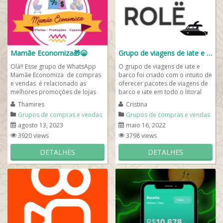
Mamãe Economiza🎁😁
Grupo de viagens de iate e barco
Olá!! Esse grupo de WhatsApp
O grupo de viagens de iate e
Mamãe Economiza de compras
barco foi criado com o intuito de
e vendas é relacionado as
oferecer pacotes de viagens de
melhores promoções de lojas
barco e iate em todo o litoral
on-line! Produtos: enxoval, e
brasileiro. Se você estava...
Thamires
Cristina
tudo...
Grupos de compras e vendas
Grupos de compras e vendas
agosto 13, 2023
maio 16, 2022
3920 views
3798 views
DETALHES
DETALHES