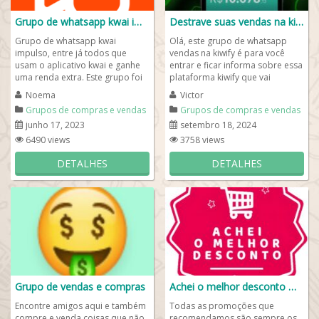
Grupo de whatsapp kwai impulso
Destrave suas vendas na kiwify!
Grupo de whatsapp kwai
Olá, este grupo de whatsapp
impulso, entre já todos que
vendas na kiwify é para você
usam o aplicativo kwai e ganhe
entrar e ficar informa sobre essa
uma renda extra. Este grupo foi
plataforma kiwify que vai
feito para você receber dicas de
destravar suas vendas 💻📱💸.
Noema
Victor
como...
Para...
Grupos de compras e vendas
Grupos de compras e vendas
junho 17, 2023
setembro 18, 2024
6490 views
3758 views
DETALHES
DETALHES
Grupo de vendas e compras
Achei o melhor desconto 🙌🏽
Encontre amigos aqui e também
Todas as promoções que
compre e venda coisas que não
recomendamos são sempre os