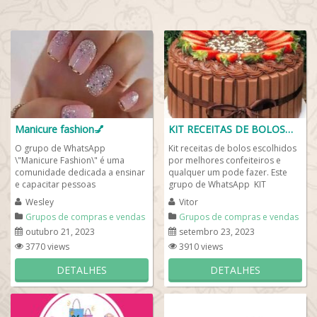
Manicure fashion💅
KIT RECEITAS DE BOLOS😍🍰
O grupo de WhatsApp
Kit receitas de bolos escolhidos
\"Manicure Fashion\" é uma
por melhores confeiteiros e
comunidade dedicada a ensinar
qualquer um pode fazer. Este
e capacitar pessoas
grupo de WhatsApp KIT
interessadas em se tornar
RECEITAS DE BOLOS, então
Wesley
Vitor
manicures profissionais e
participe do nosso...
Grupos de compras e vendas
Grupos de compras e vendas
prosperar...
outubro 21, 2023
setembro 23, 2023
3770 views
3910 views
DETALHES
DETALHES