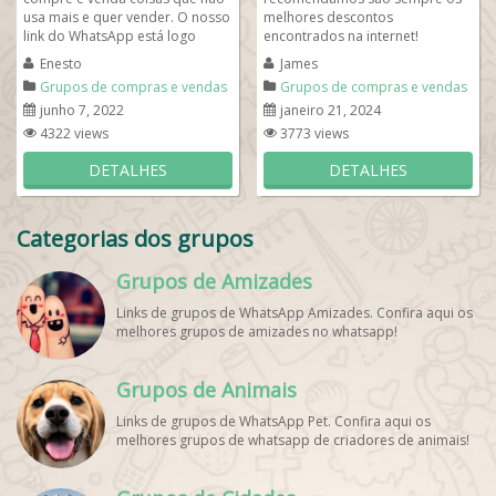
usa mais e quer vender. O nosso
melhores descontos
link do WhatsApp está logo
encontrados na internet!
abaixo para você clicar e
Selecionamos sempre os
Enesto
James
participar...
melhores produtos das
Grupos de compras e vendas
Grupos de compras e vendas
melhores fontes...
junho 7, 2022
janeiro 21, 2024
4322 views
3773 views
DETALHES
DETALHES
Categorias dos grupos
Grupos de Amizades
Links de grupos de WhatsApp Amizades. Confira aqui os
melhores grupos de amizades no whatsapp!
Grupos de Animais
Links de grupos de WhatsApp Pet. Confira aqui os
melhores grupos de whatsapp de criadores de animais!