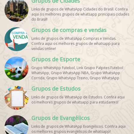
Grupos de Cidades
Links de grupos de WhatsApp Cidades do Brasil. Confira
aqui os melhores grupos de whatsapp principais cidades
do Brasil!
Grupos de compras e vendas
Links de grupos de WhatsApp Compras e Vendas.
Confira aqui os melhores grupos de whatsapp para
vendas online!
Grupos de Esporte
Grupo WhatsApp Futebol, Link Grupo Palpites Futebol
WhatsApp, Grupo WhatsApp NBA, Grupo WhatsApp
Corrida, Grupo WhatsApp Treino, Grupo WhatsApp
Notícias Esportes, Grupo de Debates Esportivos
Grupos de Estudos
WhatsApp, Grupo de Torcedores [Nome do Time]
WhatsApp, Link de Grupos de Esporte Grátis, Grupo
Links de grupos de WhatsApp de Estudos. Confira aqui
WhatsApp Dicas de Treino, Grupo WhatsApp Futebol Ao
os melhores grupos de whatsapp para estudantes!
Vivo. Grupo WhatsApp Esporte, Grupos de Esporte
WhatsApp, WhatsApp Esportes, Comunidade Esportiva
WhatsApp, Link Grupo WhatsApp Esporte. Link Grupo
Grupos de Evangélicos
WhatsApp Esporte, Grupo WhatsApp Futebol, Link Grupo
Palpites Futebol WhatsApp, Grupo WhatsApp NBA,
Links de grupos de WhatsApp Evangélicos. Confira aqui
os melhores grupos evangélicos de whatsapp!