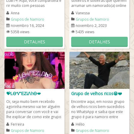
LGBT+! Aqui, você compartilha e
solteiros e solteiras que querem
rir muito com pessoas
arrumar um namorado(a) online
engraçadas e para namoro
e gratuitamente pelo WhatsApp.
Anna
Vanessa
somente mulheres, ok?...
Se apresente...
Grupos de Namoro
Grupos de Namoro
novembro 16, 2024
novembro 2, 2023
5358 views
5435 views
DETALHES
DETALHES
💝ᏞᎾᏉᎬᏃᎥᏁhᎾ💋
Grupo de velhos ricos😁❤️
Oi, seja muito bem recebido
Encontre aqui, em nosso grupo
agorinha mesmo vai ter alguém
de velhos ricos bem-sucedidos
para conversar com você e vai
no WhatsApp e saiba que este
lhe explicar de como este grupo
grupo é para namoro entre
funciona. Venha ser o...
homens ricos que querem
Ferreira
Hélio
bancar whatsapp....
Grupos de Namoro
Grupos de Namoro