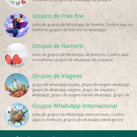
Grupos de Free fire
Links de grupos de WhatsApp de Freefire. Confira aqui os
melhores grupos de free fire no whatsapp!
Grupos de Namoro
Links de grupos de WhatsApp de Namoro. Confira aqui
os melhores grupos de whatsapp de paquera!
Grupos de Viagens
grupo de whatsapp viagem, grupo de viagem whatsapp,
grupo de whatsapp viagens, grupo de viajantes
whatsapp, grupo de viagem barata whatsapp, grupo de
mochileiros whatsapp, grupo de turismo whatsapp,
Grupos WhatsApp Internacional
grupo de excursão whatsapp, grupo de viagem em
grupo whatsapp, grupo de viagens nacionais whatsapp,
Links de grupos de WhatsApp internacionais. Confira
grupo de viagens internacionais whatsapp, grupo de
aqui os melhores grupos de whatsapp estrangeiros!
viagem brasil whatsapp, grupo de viagem europa
whatsapp, grupo de viagem praia whatsapp, grupo de
viagem promoção whatsapp, grupo de viagem
econômica whatsapp, grupo de viagem casal whatsapp,