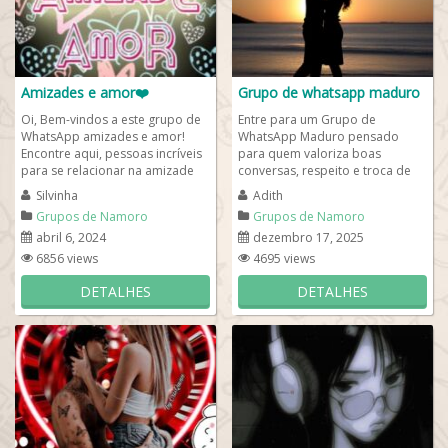
Amizades e amor❤️
Grupo de whatsapp maduro
Oi, Bem-vindos a este grupo de
Entre para um Grupo de
WhatsApp amizades e amor!
WhatsApp Maduro pensado
Encontre aqui, pessoas incríveis
para quem valoriza boas
para se relacionar na amizade
conversas, respeito e troca de
ou no namoro, então pare de
experiências reais. Um espaço
Silvinha
Adith
perder...
acolhedor para adultos que...
Grupos de Namoro
Grupos de Namoro
abril 6, 2024
dezembro 17, 2025
6856 views
4695 views
DETALHES
DETALHES