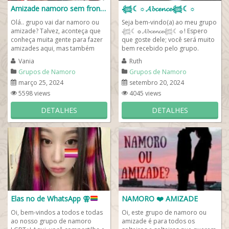
Amizade namoro sem fronteira😍
𓆉︎☾☼𝓐𝓫𝓬𝓮𝓷𝓬𝓮𓆉︎☾☼
Olá.. grupo vai dar namoro ou
Seja bem-vindo(a) ao meu grupo
amizade? Talvez, aconteça que
𓆉︎☾☼𝓐𝓫𝓬𝓮𝓷𝓬𝓮𓆉︎☾☼! Espero
conheça muita gente para fazer
que goste dele; você será muito
amizades aqui, mas também
bem recebido pelo grupo.
encontrará o grande, por acaso
Aqui,...
Vania
Ruth
esteja...
Grupos de Namoro
Grupos de Namoro
março 25, 2024
setembro 20, 2024
5598 views
4045 views
DETALHES
DETALHES
Elas no de WhatsApp ⚢
NAMORO ❤️ AMIZADE
Oi, bem-vindos a todos e todas
Oi, este grupo de namoro ou
ao nosso grupo de namoro
amizade é para todos os