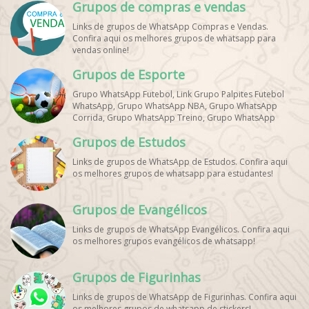
Grupos de compras e vendas
Links de grupos de WhatsApp Compras e Vendas.
Confira aqui os melhores grupos de whatsapp para
vendas online!
Grupos de Esporte
Grupo WhatsApp Futebol, Link Grupo Palpites Futebol
WhatsApp, Grupo WhatsApp NBA, Grupo WhatsApp
Corrida, Grupo WhatsApp Treino, Grupo WhatsApp
Notícias Esportes, Grupo de Debates Esportivos
Grupos de Estudos
WhatsApp, Grupo de Torcedores [Nome do Time]
WhatsApp, Link de Grupos de Esporte Grátis, Grupo
Links de grupos de WhatsApp de Estudos. Confira aqui
WhatsApp Dicas de Treino, Grupo WhatsApp Futebol Ao
os melhores grupos de whatsapp para estudantes!
Vivo. Grupo WhatsApp Esporte, Grupos de Esporte
WhatsApp, WhatsApp Esportes, Comunidade Esportiva
WhatsApp, Link Grupo WhatsApp Esporte. Link Grupo
Grupos de Evangélicos
WhatsApp Esporte, Grupo WhatsApp Futebol, Link Grupo
Palpites Futebol WhatsApp, Grupo WhatsApp NBA,
Links de grupos de WhatsApp Evangélicos. Confira aqui
os melhores grupos evangélicos de whatsapp!
Grupos de Figurinhas
Links de grupos de WhatsApp de Figurinhas. Confira aqui
os melhores grupos de whatsapp de stickers!