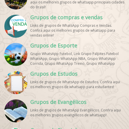
aqui os melhores grupos de whatsapp principais cidades
do Brasil!
Grupos de compras e vendas
Links de grupos de WhatsApp Compras e Vendas.
Confira aqui os melhores grupos de whatsapp para
vendas online!
Grupos de Esporte
Grupo WhatsApp Futebol, Link Grupo Palpites Futebol
WhatsApp, Grupo WhatsApp NBA, Grupo WhatsApp
Corrida, Grupo WhatsApp Treino, Grupo WhatsApp
Notícias Esportes, Grupo de Debates Esportivos
Grupos de Estudos
WhatsApp, Grupo de Torcedores [Nome do Time]
WhatsApp, Link de Grupos de Esporte Grátis, Grupo
Links de grupos de WhatsApp de Estudos. Confira aqui
WhatsApp Dicas de Treino, Grupo WhatsApp Futebol Ao
os melhores grupos de whatsapp para estudantes!
Vivo. Grupo WhatsApp Esporte, Grupos de Esporte
WhatsApp, WhatsApp Esportes, Comunidade Esportiva
WhatsApp, Link Grupo WhatsApp Esporte. Link Grupo
Grupos de Evangélicos
WhatsApp Esporte, Grupo WhatsApp Futebol, Link Grupo
Palpites Futebol WhatsApp, Grupo WhatsApp NBA,
Links de grupos de WhatsApp Evangélicos. Confira aqui
os melhores grupos evangélicos de whatsapp!