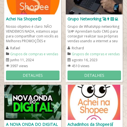
Achei Na Shopee😊
Grupo Networking 🚀👨🏻‍💻
Nosso objetivo é claro: NÃO
Grupo de WhatsApp networking
VENDEMOS NADA, estamos aqui
🚀💸 Aprendam tudo CMG para
para compartilhar com vocês as
conseguir realizar sua próprias
Melhores PROMOÇÕES e
vendas usando a internet a seu
CUPONS de uma das maiores
favor, troquem conhecimentos,...
Rafael
Richard
lojas virtuais do...
Grupos de compras e vendas
Grupos de compras e vendas
junho 11, 2024
agosto 16, 2023
3997 views
4510 views
DETALHES
DETALHES
A NOVA ONDA DO DIGITAL
Achadinhos da Shopee🛒