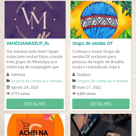
VANESSAMAKEUP_RL
Grupo de vendas DF
Oie meninas tudo bem? Sejam
Conheça o nosso Grupo de
todas bem vindas! Estou criando
vendas DF exclusivo para
esse grupo de WhatsApp pra
pessoas da região de Brasília,
minha loja de maquiagem que
Goiás e redondezas. Aqui é
irei abrir em janeiro para vocês
permitido a divulgação de seus
Vanessa
Gustavo
conhecer...
produtos e...
Grupos de compras e vendas
Grupos de compras e vendas
agosto 24, 2023
maio 27, 2022
3773 views
8486 views
DETALHES
DETALHES