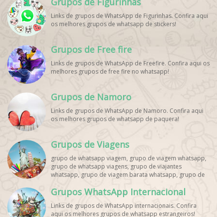
Grupos de Figurinhas
Links de grupos de WhatsApp de Figurinhas. Confira aqui
os melhores grupos de whatsapp de stickers!
Grupos de Free fire
Links de grupos de WhatsApp de Freefire. Confira aqui os
melhores grupos de free fire no whatsapp!
Grupos de Namoro
Links de grupos de WhatsApp de Namoro. Confira aqui
os melhores grupos de whatsapp de paquera!
Grupos de Viagens
grupo de whatsapp viagem, grupo de viagem whatsapp,
grupo de whatsapp viagens, grupo de viajantes
whatsapp, grupo de viagem barata whatsapp, grupo de
mochileiros whatsapp, grupo de turismo whatsapp,
Grupos WhatsApp Internacional
grupo de excursão whatsapp, grupo de viagem em
grupo whatsapp, grupo de viagens nacionais whatsapp,
Links de grupos de WhatsApp internacionais. Confira
grupo de viagens internacionais whatsapp, grupo de
aqui os melhores grupos de whatsapp estrangeiros!
viagem brasil whatsapp, grupo de viagem europa