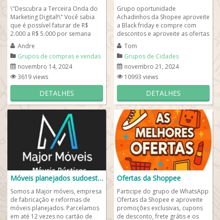
\"Descubra a Terceira Onda do
Grupo oportunidade
Marketing Digital!\" Você sabia
Achadinhos da Shopee aproveite
que é possível faturar de R$
a Black friday e compre com
2.000 a R$ 5.000 por semana
descontos e aproveite as ofertas
sem precisar vender nada?
clicando no link do grupo logo
Andre
Tom
Parece...
baixo e seja...
Grupos de compras e vendas
Grupos de Cidades
novembro 14, 2024
novembro 21, 2024
3619 views
10993 views
DETALHES
DETALHES
Móveis planejados sudoeste do Paraná
Ofertas da Shoppee
Somos a Major móveis, empresa
Participe do grupo de WhatsApp
de fabricação e reformas de
Ofertas da Shopee e aproveite
móveis planejados. Parcelamos
promoções exclusivas, cupons
em até 12 vezes no cartão de
de desconto, frete grátis e os