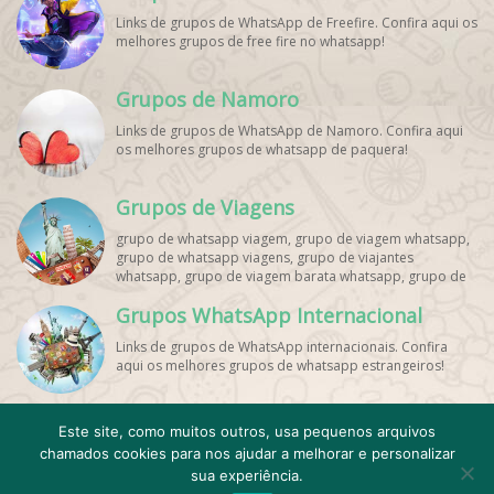
Links de grupos de WhatsApp de Freefire. Confira aqui os
melhores grupos de free fire no whatsapp!
Grupos de Namoro
Links de grupos de WhatsApp de Namoro. Confira aqui
os melhores grupos de whatsapp de paquera!
Grupos de Viagens
grupo de whatsapp viagem, grupo de viagem whatsapp,
grupo de whatsapp viagens, grupo de viajantes
whatsapp, grupo de viagem barata whatsapp, grupo de
mochileiros whatsapp, grupo de turismo whatsapp,
Grupos WhatsApp Internacional
grupo de excursão whatsapp, grupo de viagem em
grupo whatsapp, grupo de viagens nacionais whatsapp,
Links de grupos de WhatsApp internacionais. Confira
grupo de viagens internacionais whatsapp, grupo de
aqui os melhores grupos de whatsapp estrangeiros!
viagem brasil whatsapp, grupo de viagem europa
whatsapp, grupo de viagem praia whatsapp, grupo de
viagem promoção whatsapp, grupo de viagem
econômica whatsapp, grupo de viagem casal whatsapp,
Este site, como muitos outros, usa pequenos arquivos
grupo de viagem amigos whatsapp, grupo de viagem
chamados cookies para nos ajudar a melhorar e personalizar
Cadastro
Contato
Emojis WhatsApp
Minha conta
família whatsapp, grupo de viagem solo whatsapp, grupo
sua experiência.
de dicas de viagem whatsapp, grupo de ofertas de
Quem Somos
Termos de Uso e Privacidade