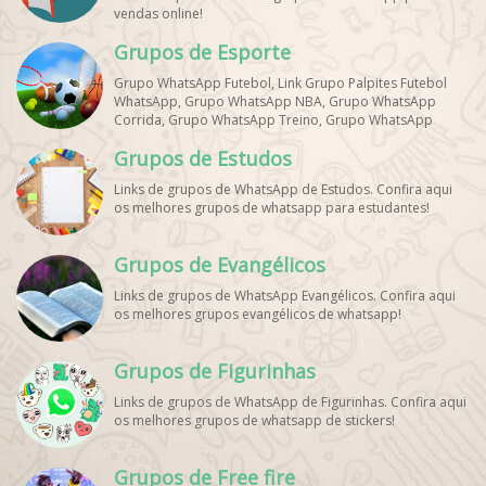
vendas online!
Grupos de Esporte
Grupo WhatsApp Futebol, Link Grupo Palpites Futebol
WhatsApp, Grupo WhatsApp NBA, Grupo WhatsApp
Corrida, Grupo WhatsApp Treino, Grupo WhatsApp
Notícias Esportes, Grupo de Debates Esportivos
Grupos de Estudos
WhatsApp, Grupo de Torcedores [Nome do Time]
WhatsApp, Link de Grupos de Esporte Grátis, Grupo
Links de grupos de WhatsApp de Estudos. Confira aqui
WhatsApp Dicas de Treino, Grupo WhatsApp Futebol Ao
os melhores grupos de whatsapp para estudantes!
Vivo. Grupo WhatsApp Esporte, Grupos de Esporte
WhatsApp, WhatsApp Esportes, Comunidade Esportiva
WhatsApp, Link Grupo WhatsApp Esporte. Link Grupo
Grupos de Evangélicos
WhatsApp Esporte, Grupo WhatsApp Futebol, Link Grupo
Palpites Futebol WhatsApp, Grupo WhatsApp NBA,
Links de grupos de WhatsApp Evangélicos. Confira aqui
os melhores grupos evangélicos de whatsapp!
Grupos de Figurinhas
Links de grupos de WhatsApp de Figurinhas. Confira aqui
os melhores grupos de whatsapp de stickers!
Grupos de Free fire