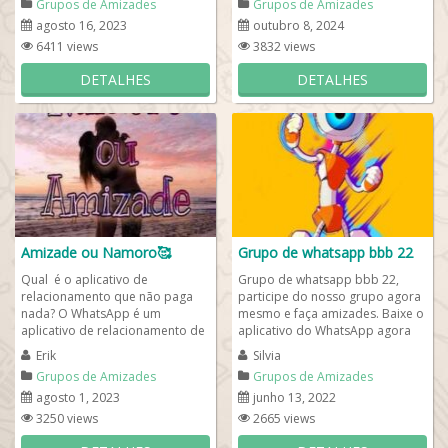
Grupos de Amizades
Grupos de Amizades
agosto 16, 2023
outubro 8, 2024
6411 views
3832 views
DETALHES
DETALHES
Amizade ou Namoro🥰
Grupo de whatsapp bbb 22
Qual é o aplicativo de
Grupo de whatsapp bbb 22,
relacionamento que não paga
participe do nosso grupo agora
nada? O WhatsApp é um
mesmo e faça amizades. Baixe o
aplicativo de relacionamento de
aplicativo do WhatsApp agora
amizade ou namoro total
mesmo no seu celular Androide
Erik
Silvia
gratuito e você pode...
ou iOS. A...
Grupos de Amizades
Grupos de Amizades
agosto 1, 2023
junho 13, 2022
3250 views
2665 views