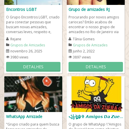
Encontros LGBT
Grupo de amizades RJ
O Grupo Encontros LGBT, criado
Procurando por novos amigos
para conectar pessoas que
cariocas? Então acabou de
buscam novas amizades,
encontrar o nosso grupo de
conversas leves, respeito e,
amizades no Rio de Janeiro via
quem sabe, um relacionamento
WhatsApp! Uau, aqui no nosso
Rejane
Tânia Gomes
especial. Nosso...
grupo de WhatsApp...
Grupos de Amizades
Grupos de Amizades
novembro 26, 2025
junho 2, 2022
3980 views
3897 views
DETALHES
DETALHES
WhatsApp Amizade
꧁ঔৣ☬✞ 𝘼𝙢𝙞𝙜𝙤𝙨 𝘿𝙖 𝙕𝙪𝙚𝙞𝙧𝙖 ✞☬ঔৣ꧂
"Grupo criado para quem busca
O grupo de WhatsApp \"Amigos