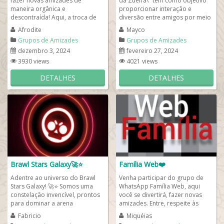
fazer novas amizades de
da Zueira\" tem como objetivo
maneira orgânica e
proporcionar interação e
descontraída! Aqui, a troca de
diversão entre amigos por meio
experiências e o bate-papo
de conversas descontraídas,...
Afrodite
Mayco
fluido são sempre...
Grupos de Amizades
Grupos de Amizades
dezembro 3, 2024
fevereiro 27, 2024
3930 views
4021 views
DETALHES
DETALHES
Brawl Stars Galaxy🚀⭐
Família Web❤️
Adentre ao universo do Brawl
Venha participar do grupo de
Stars Galaxy! 🚀⭐ Somos uma
WhatsApp Família Web, aqui
constelação invencível, prontos
você se divertirá, fazer novas
para dominar a arena
amizades. Entre, respeite às
intergaláctica. Junte-se a nós
regras e fique a vontade no
Fabricio
Miquéias
para...
melhor de...