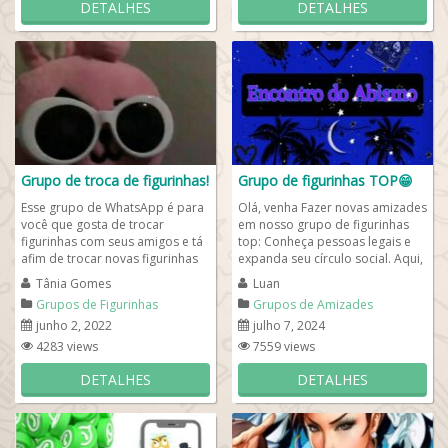
DETALHES
DETALHES
Grupo de troca de figurinhas!
Grupo de figurinhas TOP😁
Esse grupo de WhatsApp é para
Olá, venha Fazer novas amizades
você que gosta de trocar
em nosso grupo de figurinhas
figurinhas com seus amigos e tá
top: Conheça pessoas legais e
afim de trocar novas figurinhas
expanda seu círculo social. Aqui,
pra deixar suas mensagens
você pode conversar sobre...
Tânia Gomes
Luan
mais...
Grupos de Figurinhas
Grupos de Amizades
junho 2, 2022
julho 7, 2024
4283 views
7559 views
DETALHES
DETALHES