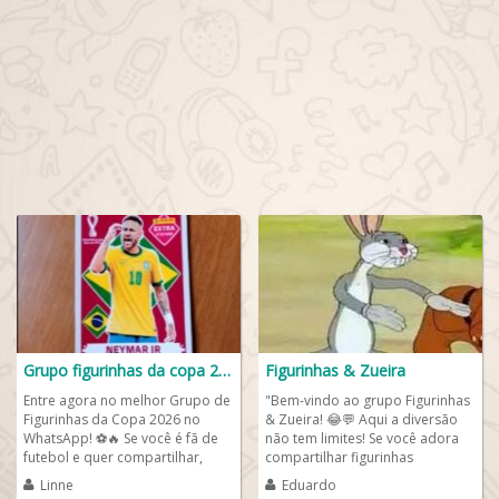
Grupo figurinhas da copa 2026
Figurinhas & Zueira
Entre agora no melhor Grupo de
"Bem-vindo ao grupo Figurinhas
Figurinhas da Copa 2026 no
& Zueira! 😂💬 Aqui a diversão
WhatsApp! ⚽🔥 Se você é fã de
não tem limites! Se você adora
futebol e quer compartilhar,
compartilhar figurinhas
baixar e trocar figurinhas...
engraçadas, memes e curtir...
Linne
Eduardo