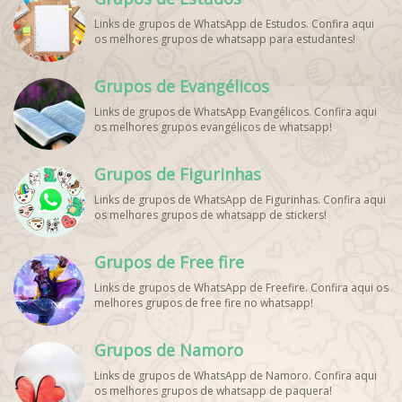
WhatsApp, Link de Grupos de Esporte Grátis, Grupo
Links de grupos de WhatsApp de Estudos. Confira aqui
WhatsApp Dicas de Treino, Grupo WhatsApp Futebol Ao
os melhores grupos de whatsapp para estudantes!
Vivo. Grupo WhatsApp Esporte, Grupos de Esporte
WhatsApp, WhatsApp Esportes, Comunidade Esportiva
WhatsApp, Link Grupo WhatsApp Esporte. Link Grupo
Grupos de Evangélicos
WhatsApp Esporte, Grupo WhatsApp Futebol, Link Grupo
Palpites Futebol WhatsApp, Grupo WhatsApp NBA,
Links de grupos de WhatsApp Evangélicos. Confira aqui
os melhores grupos evangélicos de whatsapp!
Grupos de Figurinhas
Links de grupos de WhatsApp de Figurinhas. Confira aqui
os melhores grupos de whatsapp de stickers!
Grupos de Free fire
Links de grupos de WhatsApp de Freefire. Confira aqui os
melhores grupos de free fire no whatsapp!
Grupos de Namoro
Links de grupos de WhatsApp de Namoro. Confira aqui
os melhores grupos de whatsapp de paquera!