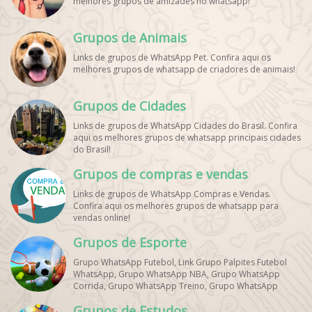
melhores grupos de amizades no whatsapp!
Grupos de Animais
Links de grupos de WhatsApp Pet. Confira aqui os
melhores grupos de whatsapp de criadores de animais!
Grupos de Cidades
Links de grupos de WhatsApp Cidades do Brasil. Confira
aqui os melhores grupos de whatsapp principais cidades
do Brasil!
Grupos de compras e vendas
Links de grupos de WhatsApp Compras e Vendas.
Confira aqui os melhores grupos de whatsapp para
vendas online!
Grupos de Esporte
Grupo WhatsApp Futebol, Link Grupo Palpites Futebol
WhatsApp, Grupo WhatsApp NBA, Grupo WhatsApp
Corrida, Grupo WhatsApp Treino, Grupo WhatsApp
Notícias Esportes, Grupo de Debates Esportivos
Grupos de Estudos
WhatsApp, Grupo de Torcedores [Nome do Time]