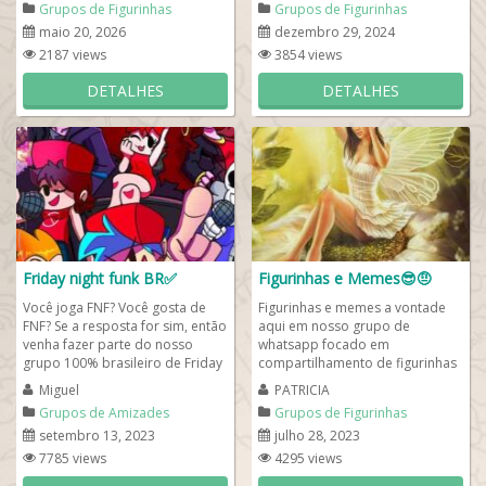
Grupos de Figurinhas
Grupos de Figurinhas
maio 20, 2026
dezembro 29, 2024
2187 views
3854 views
DETALHES
DETALHES
Friday night funk BR✅
Figurinhas e Memes😎🤨
Você joga FNF? Você gosta de
Figurinhas e memes a vontade
FNF? Se a resposta for sim, então
aqui em nosso grupo de
venha fazer parte do nosso
whatsapp focado em
grupo 100% brasileiro de Friday
compartilhamento de figurinhas
Night Funkin. Atenção! Leia as...
engraçadas e animadas. Gosta
Miguel
PATRICIA
de rir muito? Se sim, aqui...
Grupos de Amizades
Grupos de Figurinhas
setembro 13, 2023
julho 28, 2023
7785 views
4295 views