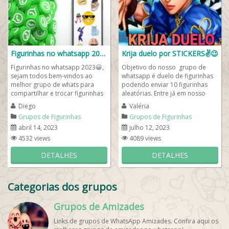
Figurinhas no whatsapp 2023😀
Krija duelo por STICKERS✌️😉
Figurinhas no whatsapp 2023😀,
Objetivo do nosso grupo de
sejam todos bem-vindos ao
whatsapp é duelo de figurinhas
melhor grupo de whats para
podendo enviar 10 figurinhas
compartilhar e trocar figurinhas
aleatórias. Entre já em nosso
e stickers novos. Troque suas
grupo de figurinhas e aproveite
Diego
Valéria
figurinhas...
para...
Grupos de Figurinhas
Grupos de Figurinhas
abril 14, 2023
julho 12, 2023
4532 views
4089 views
DETALHES
DETALHES
Categorias dos grupos
Grupos de Amizades
Links de grupos de WhatsApp Amizades. Confira aqui os