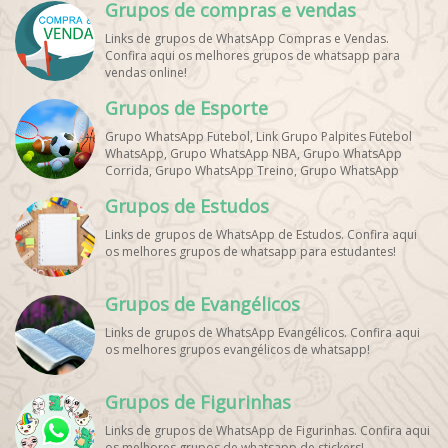
Grupos de compras e vendas
Links de grupos de WhatsApp Compras e Vendas.
Confira aqui os melhores grupos de whatsapp para
vendas online!
Grupos de Esporte
Grupo WhatsApp Futebol, Link Grupo Palpites Futebol
WhatsApp, Grupo WhatsApp NBA, Grupo WhatsApp
Corrida, Grupo WhatsApp Treino, Grupo WhatsApp
Notícias Esportes, Grupo de Debates Esportivos
Grupos de Estudos
WhatsApp, Grupo de Torcedores [Nome do Time]
WhatsApp, Link de Grupos de Esporte Grátis, Grupo
Links de grupos de WhatsApp de Estudos. Confira aqui
WhatsApp Dicas de Treino, Grupo WhatsApp Futebol Ao
os melhores grupos de whatsapp para estudantes!
Vivo. Grupo WhatsApp Esporte, Grupos de Esporte
WhatsApp, WhatsApp Esportes, Comunidade Esportiva
WhatsApp, Link Grupo WhatsApp Esporte. Link Grupo
Grupos de Evangélicos
WhatsApp Esporte, Grupo WhatsApp Futebol, Link Grupo
Palpites Futebol WhatsApp, Grupo WhatsApp NBA,
Links de grupos de WhatsApp Evangélicos. Confira aqui
os melhores grupos evangélicos de whatsapp!
Grupos de Figurinhas
Links de grupos de WhatsApp de Figurinhas. Confira aqui
os melhores grupos de whatsapp de stickers!