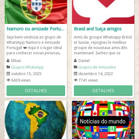
Namoro ou amizade Portugal
Brasil and Suiça amigos
Seja bem-vindo(a) ao grupo de
Amis du groupe Whatsapp Brésil
WhatsApp Namoro e Amizade
et Suisse, rejoignez le meilleur
Portugal! ❤️ Aqui é o lugar ideal
groupe de nouveaux amis dès
para conhecer novas pessoas,
maintenant. Sachez que ce
fazer amizades sinceras e,
groupe international s'adresse à
Elilian
Daniel
quem...
tous...
Grupos WhatsApp
Grupos de Amizades
Internacional
outubro 15, 2025
dezembro 14, 2022
6439 views
7741 views
DETALHES
DETALHES