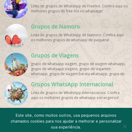
Links de grupos de WhatsApp de Freefire. Confira aqui os
melhores grupos de free fire no whatsapp!
Grupos de Namoro
Links de grupos de WhatsApp de Namoro. Confira aqui
os melhores grupos de whatsapp de paquera!
Grupos de Viagens
grupo de whatsapp viagem, grupo de viagem whatsapp,
grupo de whatsapp viagens, grupo de viajantes
whatsapp, grupo de viagem barata whatsapp, grupo de
mochileiros whatsapp, grupo de turismo whatsapp,
Grupos WhatsApp Internacional
grupo de excursão whatsapp, grupo de viagem em
grupo whatsapp, grupo de viagens nacionais whatsapp,
Links de grupos de WhatsApp internacionais. Confira
grupo de viagens internacionais whatsapp, grupo de
aqui os melhores grupos de whatsapp estrangeiros!
viagem brasil whatsapp, grupo de viagem europa
whatsapp, grupo de viagem praia whatsapp, grupo de
viagem promoção whatsapp, grupo de viagem
econômica whatsapp, grupo de viagem casal whatsapp,
Este site, como muitos outros, usa pequenos arquivos
grupo de viagem amigos whatsapp, grupo de viagem
chamados cookies para nos ajudar a melhorar e personalizar
Cadastro
Contato
Emojis WhatsApp
Minha conta
família whatsapp, grupo de viagem solo whatsapp, grupo
sua experiência.
de dicas de viagem whatsapp, grupo de ofertas de
Quem Somos
Termos de Uso e Privacidade