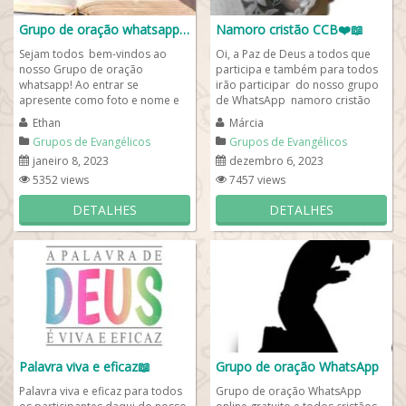
Grupo de oração whatsapp🙏
Namoro cristão CCB❤️📖
Sejam todos bem-vindos ao
Oi, a Paz de Deus a todos que
nosso Grupo de oração
participa e também para todos
whatsapp! Ao entrar se
irão participar do nosso grupo
apresente como foto e nome e
de WhatsApp namoro cristão
diga de qual comunidade cristã
CCB. Foco deste grupo e trazer
Ethan
Márcia
partipa. Todos os...
para...
Grupos de Evangélicos
Grupos de Evangélicos
janeiro 8, 2023
dezembro 6, 2023
5352 views
7457 views
DETALHES
DETALHES
Palavra viva e eficaz📖
Grupo de oração WhatsApp
Palavra viva e eficaz para todos
Grupo de oração WhatsApp