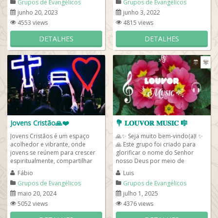
Grupos de Evangélicos
Grupos de Evangélicos
junho 20, 2023
junho 3, 2022
4553 views
4815 views
DETALHES
DETALHES
Jovens Cristão🙏❤️
💐 𝐋𝐎𝐔𝐕𝐎𝐑 𝐌𝐔𝐒𝐈𝐂 🎼
Jovens Cristãos é um espaço
🙏✨ Seja muito bem-vindo(a)! ✨
acolhedor e vibrante, onde
🙏 Este grupo foi criado para
jovens se reúnem para crescer
glorificar o nome do Senhor
espiritualmente, compartilhar
nosso Deus por meio de
suas jornadas de fé e inspirar
louvores e adoração a Jesus
Fábio
Luis
uns aos...
Cristo...
Grupos de Evangélicos
Grupos de Evangélicos
maio 20, 2024
julho 1, 2025
5052 views
4376 views