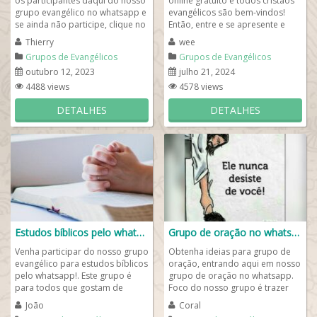
os participantes daqui do nosso
online gratuito e todos cristãos
grupo evangélico no whatsapp e
evangélicos são bem-vindos!
se ainda não participe, clique no
Então, entre e se apresente e
link whatsapp e participe....
chame a todos para participar
Thierry
wee
do...
Grupos de Evangélicos
Grupos de Evangélicos
outubro 12, 2023
julho 21, 2024
4488 views
4578 views
DETALHES
DETALHES
Estudos bíblicos pelo whatsapp
Grupo de oração no whatsapp
Venha participar do nosso grupo
Obtenha ideias para grupo de
evangélico para estudos bíblicos
oração, entrando aqui em nosso
pelo whatsapp!. Este grupo é
grupo de oração no whatsapp.
para todos que gostam de
Foco do nosso grupo é trazer
receber frases e figurinhas da
gente para crer e ter fé em
João
Coral
bíblia...
nosso...