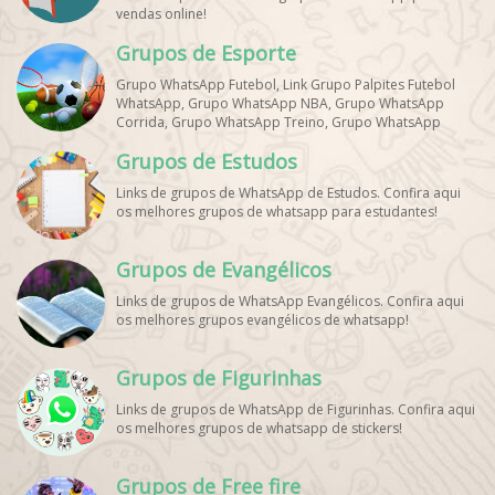
vendas online!
Grupos de Esporte
Grupo WhatsApp Futebol, Link Grupo Palpites Futebol
WhatsApp, Grupo WhatsApp NBA, Grupo WhatsApp
Corrida, Grupo WhatsApp Treino, Grupo WhatsApp
Notícias Esportes, Grupo de Debates Esportivos
Grupos de Estudos
WhatsApp, Grupo de Torcedores [Nome do Time]
WhatsApp, Link de Grupos de Esporte Grátis, Grupo
Links de grupos de WhatsApp de Estudos. Confira aqui
WhatsApp Dicas de Treino, Grupo WhatsApp Futebol Ao
os melhores grupos de whatsapp para estudantes!
Vivo. Grupo WhatsApp Esporte, Grupos de Esporte
WhatsApp, WhatsApp Esportes, Comunidade Esportiva
WhatsApp, Link Grupo WhatsApp Esporte. Link Grupo
Grupos de Evangélicos
WhatsApp Esporte, Grupo WhatsApp Futebol, Link Grupo
Palpites Futebol WhatsApp, Grupo WhatsApp NBA,
Links de grupos de WhatsApp Evangélicos. Confira aqui
os melhores grupos evangélicos de whatsapp!
Grupos de Figurinhas
Links de grupos de WhatsApp de Figurinhas. Confira aqui
os melhores grupos de whatsapp de stickers!
Grupos de Free fire