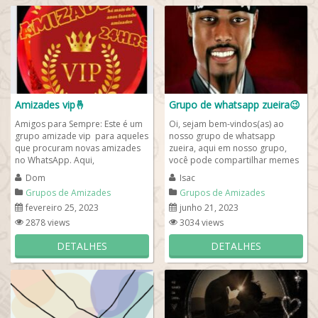
Amizades vip🤞
Grupo de whatsapp zueira😉
Amigos para Sempre: Este é um
Oi, sejam bem-vindos(as) ao
grupo amizade vip para aqueles
nosso grupo de whatsapp
que procuram novas amizades
zueira, aqui em nosso grupo,
no WhatsApp. Aqui,
você pode compartilhar memes
compartilhamos nossas
e figurinhas engraçadas para
Dom
Isac
histórias, interesses e...
entrar precisa...
Grupos de Amizades
Grupos de Amizades
fevereiro 25, 2023
junho 21, 2023
2878 views
3034 views
DETALHES
DETALHES