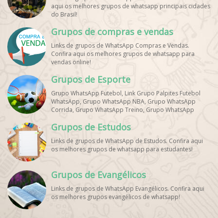
aqui os melhores grupos de whatsapp principais cidades
do Brasil!
Grupos de compras e vendas
Links de grupos de WhatsApp Compras e Vendas.
Confira aqui os melhores grupos de whatsapp para
vendas online!
Grupos de Esporte
Grupo WhatsApp Futebol, Link Grupo Palpites Futebol
WhatsApp, Grupo WhatsApp NBA, Grupo WhatsApp
Corrida, Grupo WhatsApp Treino, Grupo WhatsApp
Notícias Esportes, Grupo de Debates Esportivos
Grupos de Estudos
WhatsApp, Grupo de Torcedores [Nome do Time]
WhatsApp, Link de Grupos de Esporte Grátis, Grupo
Links de grupos de WhatsApp de Estudos. Confira aqui
WhatsApp Dicas de Treino, Grupo WhatsApp Futebol Ao
os melhores grupos de whatsapp para estudantes!
Vivo. Grupo WhatsApp Esporte, Grupos de Esporte
WhatsApp, WhatsApp Esportes, Comunidade Esportiva
WhatsApp, Link Grupo WhatsApp Esporte. Link Grupo
Grupos de Evangélicos
WhatsApp Esporte, Grupo WhatsApp Futebol, Link Grupo
Palpites Futebol WhatsApp, Grupo WhatsApp NBA,
Links de grupos de WhatsApp Evangélicos. Confira aqui
os melhores grupos evangélicos de whatsapp!