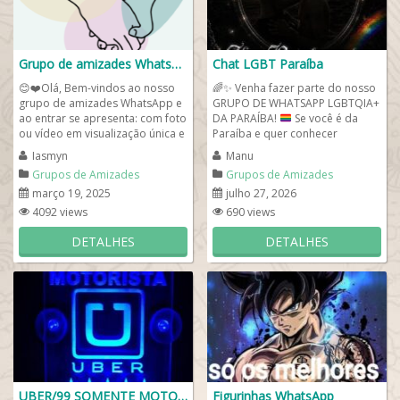
Grupo de amizades WhatsApp😁
Chat LGBT Paraíba
😊❤️Olá, Bem-vindos ao nosso
🌈
✨
Venha fazer parte do nosso
grupo de amizades WhatsApp e
GRUPO DE WHATSAPP LGBTQIA+
ao entrar se apresenta: com foto
DA PARAÍBA!
Se você é da
ou vídeo em visualização única e
Paraíba e quer conhecer
fale seu nome, idade e...
pessoas incríveis da...
Iasmyn
Manu
Grupos de Amizades
Grupos de Amizades
março 19, 2025
julho 27, 2026
4092 views
690 views
DETALHES
DETALHES
UBER/99 SOMENTE MOTORISTAS
Figurinhas WhatsApp