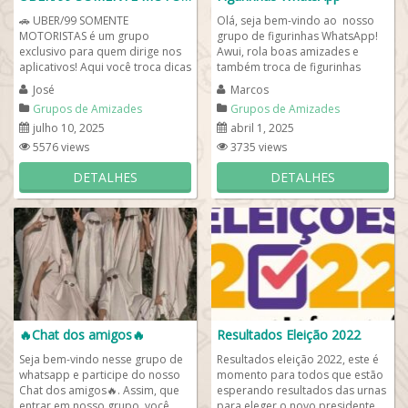
🚗 UBER/99 SOMENTE
Olá, seja bem-vindo ao nosso
MOTORISTAS é um grupo
grupo de figurinhas WhatsApp!
exclusivo para quem dirige nos
Awui, rola boas amizades e
aplicativos! Aqui você troca dicas
também troca de figurinhas
de corridas, segurança,
engraçadas e evale compartilhar
José
Marcos
estratégias para...
com a...
Grupos de Amizades
Grupos de Amizades
julho 10, 2025
abril 1, 2025
5576 views
3735 views
DETALHES
DETALHES
🔥Chat dos amigos🔥
Resultados Eleição 2022
Seja bem-vindo nesse grupo de
Resultados eleição 2022, este é
whatsapp e participe do nosso
momento para todos que estão
Chat dos amigos🔥. Assim, que
esperando resultados das urnas
entrar em nosso grupo, você
para eleger o novo presidente.