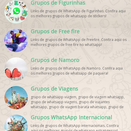
Grupos de Figurinhas
Links de grupos de WhatsApp de Figurinhas. Confira aqui
os melhores grupos de whatsapp de stickers!
Grupos de Free fire
Links de grupos de WhatsApp de Freefire. Confira aqui os
melhores grupos de free fire no whatsapp!
Grupos de Namoro
Links de grupos de WhatsApp de Namoro. Confira aqui
os melhores grupos de whatsapp de paquera!
Grupos de Viagens
grupo de whatsapp viagem, grupo de viagem whatsapp,
grupo de whatsapp viagens, grupo de viajantes
whatsapp, grupo de viagem barata whatsapp, grupo de
mochileiros whatsapp, grupo de turismo whatsapp,
Grupos WhatsApp Internacional
grupo de excursão whatsapp, grupo de viagem em
grupo whatsapp, grupo de viagens nacionais whatsapp,
Links de grupos de WhatsApp internacionais. Confira
grupo de viagens internacionais whatsapp, grupo de
aqui os melhores grupos de whatsapp estrangeiros!