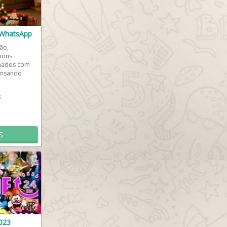
l WhatsApp
ão,
bons
lhados com
ensando
o especial
s
S
023