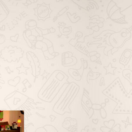
viagem família whatsapp, grupo de
viagem solo whatsapp, grupo de
dicas de viagem whatsapp, grupo
de ofertas de viagem whatsapp,
grupo de pacotes de viagem
whatsapp, grupo de passagem
aérea whatsapp, grupo de hotéis
viagem whatsapp