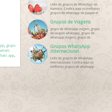
Links de grupos de WhatsApp de
Namoro. Confira aqui os melhores
grupos de whatsapp de paquera!
Grupos de Viagens
grupo de whatsapp viagem, grupo
de viagem whatsapp, grupo de
whatsapp viagens, grupo de
viajantes whatsapp, grupo de
app
,
grupo
Grupos WhatsApp
viagem barata whatsapp, grupo de
 whats
mochileiros whatsapp, grupo de
Internacional
turismo whatsapp, grupo de
hats app
,
Links de grupos de WhatsApp
excursão whatsapp, grupo de
internacionais. Confira aqui os
viagem em grupo whatsapp, grupo
melhores grupos de whatsapp
de viagens nacionais whatsapp,
estrangeiros!
grupo de viagens internacionais
whatsapp, grupo de viagem brasil
whatsapp, grupo de viagem
europa whatsapp, grupo de
viagem praia whatsapp, grupo de
viagem promoção whatsapp,
grupo de viagem econômica
whatsapp, grupo de viagem casal
whatsapp, grupo de viagem
amigos whatsapp, grupo de