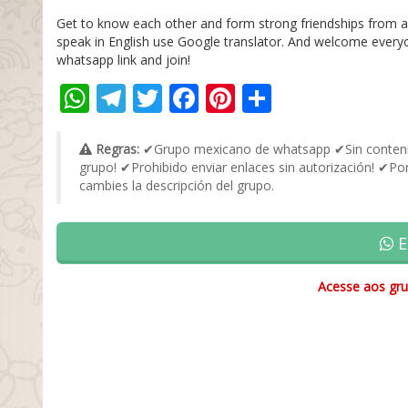
Get to know each other and form strong friendships
from a
speak in English use Google translator.
And welcome everyon
whatsapp link and join!
WhatsApp
Telegram
Twitter
Facebook
Pinterest
Share
Regras:
✔Grupo mexicano de whatsapp ✔Sin contenido
grupo! ✔Prohibido enviar enlaces sin autorización! ✔Po
cambies la descripción del grupo.
E
Acesse aos gru