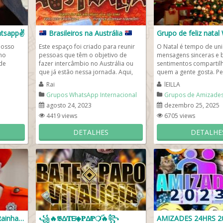
tsapp✌️
Brasileiros na Austrália
Grupo de feliz nata
nosso
Este espaço foi criado para reunir
O Natal é tempo de uni
no
pessoas que têm o objetivo de
mensagens sinceras e 
de
fazer intercâmbio no Austrália ou
sentimentos comparti
que já estão nessa jornada. Aqui,
quem a gente gosta. P
, que
podemos compartilhar...
nisso, criamos um grup
Rai
lEILLA
no WhatsApp...
Grupos WhatsApp Internacional
Grupos de Amizade
agosto 24, 2023
dezembro 25, 2025
4419 views
6705 views
DETALHES
DETALHE
Grupo de whats fãs da Rainha Elizabeth II
꧁🔥𝕭Δ̸𝐓E̸◈𝐏Δ̸𝐏❍̸ۜ🔥꧂
AMIZADES 24HRS 2