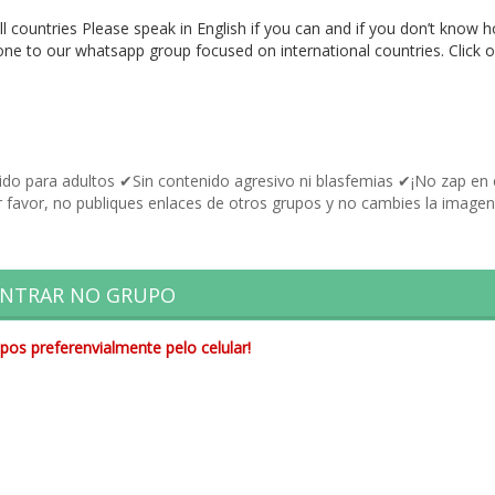
ll countries
Please speak in English if you can and if you don’t know 
e to our whatsapp group focused on international countries.
Click 
 para adultos ✔Sin contenido agresivo ni blasfemias ✔¡No zap en 
r favor, no publiques enlaces de otros grupos y no cambies la imagen
NTRAR NO GRUPO
pos preferenvialmente pelo celular!