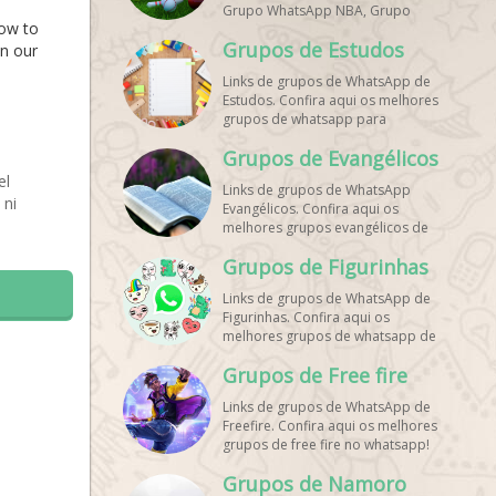
Grupo WhatsApp NBA, Grupo
how to
WhatsApp Corrida, Grupo
Grupos de Estudos
WhatsApp Treino, Grupo
on our
WhatsApp Notícias Esportes,
Links de grupos de WhatsApp de
Grupo de Debates Esportivos
Estudos. Confira aqui os melhores
WhatsApp, Grupo de Torcedores
grupos de whatsapp para
[Nome do Time] WhatsApp, Link
estudantes!
de Grupos de Esporte Grátis,
Grupos de Evangélicos
Grupo WhatsApp Dicas de Treino,
el
Grupo WhatsApp Futebol Ao Vivo.
Links de grupos de WhatsApp
Grupo WhatsApp Esporte, Grupos
 ni
Evangélicos. Confira aqui os
de Esporte WhatsApp, WhatsApp
melhores grupos evangélicos de
Esportes, Comunidade Esportiva
whatsapp!
WhatsApp, Link Grupo WhatsApp
Grupos de Figurinhas
Esporte. Link Grupo WhatsApp
Esporte, Grupo WhatsApp Futebol,
Links de grupos de WhatsApp de
Link Grupo Palpites Futebol
Figurinhas. Confira aqui os
WhatsApp, Grupo WhatsApp NBA,
melhores grupos de whatsapp de
stickers!
Grupos de Free fire
Links de grupos de WhatsApp de
Freefire. Confira aqui os melhores
grupos de free fire no whatsapp!
Grupos de Namoro