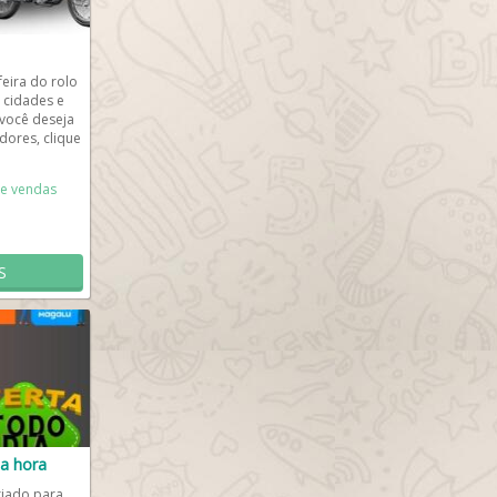
eira do rolo
 cidades e
 você deseja
ores, clique
e vendas
S
da hora
iado para