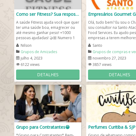
Como ser Fitness? Sua resposta está aqui!
A saúde Fitness ajuda você que quer
Olá, tudo bem? Eu sou o Cha
ter uma saúde boa, emagrecer ou
sou consultor na Santo Ata
até mesmo ganhar peso! +1000
Food Services. Eu ajudo pe
pessoas ajudadas! 🤝🏼 Numero 1
empresas a terem melhore
do mercado! 👑
resultados, Com ótimas...
Nilson
Santo
Grupos de Amizades
Grupos de compras e ve
julho 4, 2023
novembro 27, 2023
6122 views
3857 views
DETALHES
DETALHES
Grupo para Contratantes😁
Perfumes Curitiba & SJP
*Grupo para Contratantes* Bem-
Grupo de whatsapp compr