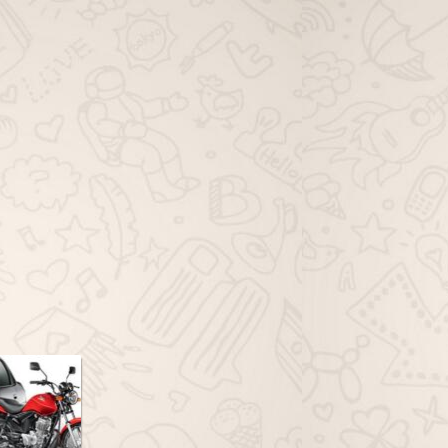
viagem família whatsapp, grupo de
viagem solo whatsapp, grupo de
dicas de viagem whatsapp, grupo
de ofertas de viagem whatsapp,
grupo de pacotes de viagem
whatsapp, grupo de passagem
aérea whatsapp, grupo de hotéis
viagem whatsapp