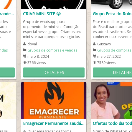
Empresários Gourmet Grande Vitória
CRIAR MINI SITE 🤩
Grupo Feira do Rolo
rles,
Grupo de whatsapp para
Esse é o melhor grupo f
cado
orçamento de mini site. Condição
do Brasil para todas as
ssoas e
especial nesse grupo. Criamos seu
estados brasileiros. Se
s
mini site para pequenos negócios
conhecer outros vended
como consultório, dentista,...
no nosso grupo de...
doval
Gustavo
ndas
Grupos de compras e vendas
Grupos de compras 
maio 8, 2024
maio 27, 2022
3766 views
7589 views
DETALHES
DETALHE
Emagrecer Permanente saudável
Ofertas todo dia to
as ou
💪 Quer emagrecer de forma
Grupo de WhatsApp cr