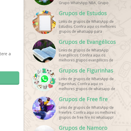
Grupo WhatsApp NBA, Grupo
WhatsApp Corrida, Grupo
Grupos de Estudos
WhatsApp Treino, Grupo
WhatsApp Notícias Esportes,
Links de grupos de WhatsApp de
Grupo de Debates Esportivos
Estudos. Confira aqui os melhores
WhatsApp, Grupo de Torcedores
grupos de whatsapp para
[Nome do Time] WhatsApp, Link
estudantes!
de Grupos de Esporte Grátis,
Grupos de Evangélicos
Grupo WhatsApp Dicas de Treino,
Grupo WhatsApp Futebol Ao Vivo.
Links de grupos de WhatsApp
Grupo WhatsApp Esporte, Grupos
tere a
Evangélicos. Confira aqui os
de Esporte WhatsApp, WhatsApp
melhores grupos evangélicos de
Esportes, Comunidade Esportiva
whatsapp!
WhatsApp, Link Grupo WhatsApp
Grupos de Figurinhas
Esporte. Link Grupo WhatsApp
Esporte, Grupo WhatsApp Futebol,
Links de grupos de WhatsApp de
Link Grupo Palpites Futebol
Figurinhas. Confira aqui os
WhatsApp, Grupo WhatsApp NBA,
melhores grupos de whatsapp de
stickers!
Grupos de Free fire
Links de grupos de WhatsApp de
Freefire. Confira aqui os melhores
grupos de free fire no whatsapp!
Grupos de Namoro