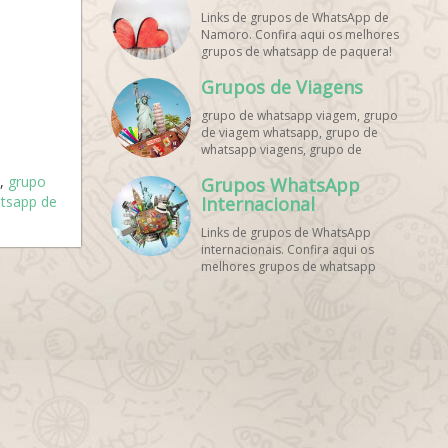
Links de grupos de WhatsApp de
Namoro. Confira aqui os melhores
grupos de whatsapp de paquera!
Grupos de Viagens
grupo de whatsapp viagem, grupo
de viagem whatsapp, grupo de
whatsapp viagens, grupo de
viajantes whatsapp, grupo de
,
grupo
Grupos WhatsApp
viagem barata whatsapp, grupo de
tsapp de
mochileiros whatsapp, grupo de
Internacional
turismo whatsapp, grupo de
Links de grupos de WhatsApp
excursão whatsapp, grupo de
internacionais. Confira aqui os
viagem em grupo whatsapp, grupo
melhores grupos de whatsapp
de viagens nacionais whatsapp,
estrangeiros!
grupo de viagens internacionais
whatsapp, grupo de viagem brasil
whatsapp, grupo de viagem
europa whatsapp, grupo de
viagem praia whatsapp, grupo de
viagem promoção whatsapp,
grupo de viagem econômica
whatsapp, grupo de viagem casal
whatsapp, grupo de viagem
amigos whatsapp, grupo de